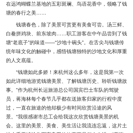
在远鸿蝴蝶兰基地的五彩斑斓、鸟语花香中，领略了钱
塘的春行之美……
钱塘春色，除了美景可赏更有美食可尝。汤三鲜、
白鲞拼鸡块、前东坡肉……职工游客在中午品尝到了钱
塘“老底子”的味道——“沙地十碗头”。在舌尖与钱塘传
统年味文化的触碰中，感悟钱塘独特的沙地文化和厚重
的人文底蕴。
“钱塘如此多娇！来杭州这么多年，这是我第一次
如此详细地游览钱塘美景、了解钱塘历史、聆听钱塘故
事。”作为杭州长运旅游总公司国宾巴士车队的驾驶
员，蒋海林每个春节几乎都在送旅客归家的行程中度
过，一直在旅途的他却极少有时间欣赏沿途的风
景。“我很感谢市总工会给我这次欣赏钱塘美景的机
会。这里的美景、美食、美生活让我流连忘返，这片土