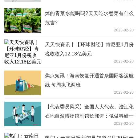
焯的青菜水能喝吗?天天吃水煮菜有什么
危害?
2023-02-20
天天快资讯丨【环球财经】肯尼亚1月份
税收收入12.18亿美元
2023-02-20
焦点短讯！海南恢复开通首条国际客运航
线 每周执飞两班
2023-02-20
【代表委员风采】全国人大代表、澄江化
石地自然博物馆副馆长郭进：像做科研一
2023-02-20
样认真履职担当
热门：云南日报新闻早知道·2月20日|云