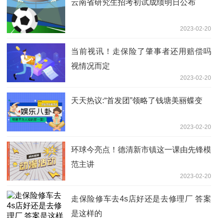
云南省研究生招考初试成绩明日公布
2023-02-20
当前视讯！走保险了肇事者还用赔偿吗
视情况而定
2023-02-20
天天热议:“首发团”领略了钱塘美丽蝶变
2023-02-20
环球今亮点！德清新市镇这一课由先锋模
范主讲
2023-02-20
走保险修车去4s店好还是去修理厂 答案
是这样的