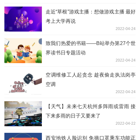
走近“草根”游戏主播：想做游戏主播 最好
考上大学再说
2022-04-24
致我们热爱的书籍——B站举办第27个世
界读书日专题活动
2022-04-24
空调维修工人起贪念 趁夜偷走执法岗亭
空调
2022-04-24
【天气】未来七天杭州多阵雨或雷雨 接
下来多雨的日子又要来了
2022-04-22
西安地铁人脸识别 免摘口罩乘车功能正