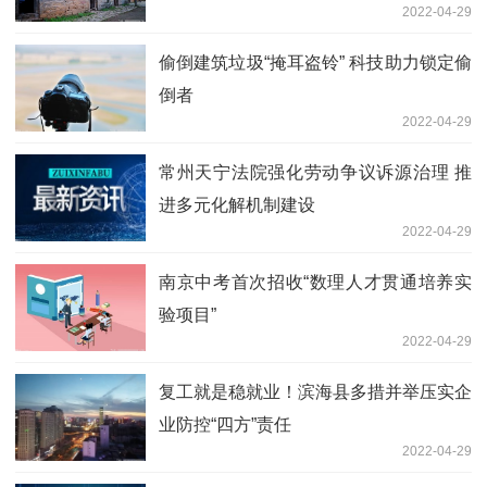
2022-04-29
偷倒建筑垃圾“掩耳盗铃” 科技助力锁定偷
倒者
2022-04-29
常州天宁法院强化劳动争议诉源治理 推
进多元化解机制建设
2022-04-29
南京中考首次招收“数理人才贯通培养实
验项目”
2022-04-29
复工就是稳就业！滨海县多措并举压实企
业防控“四方”责任
2022-04-29