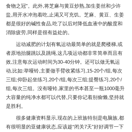
食物之冠”。此外,将芝麻与黄豆炒熟,加生姜丝和少许
盐,用开水冲泡着吃,止渴又可充饥。芝麻、黄豆、生姜
都是很好的碱性食品,吃了以后对降低血液中的酸度和
消除疲劳,同样是很有益处的。
运动减肥的计划有氧运动最简单的就是爬楼梯,或
者原地抬腿跳以及跳绳,这几项运动都非常简单而且有
效,注意每次运动时间为30-40分钟。还可以做无氧运
动,比如:举哑铃,主要做手臂收紧练习,15-20个/组,每次
三组;仰卧起坐练习,20个/组,每次三组;提臀练习,20个/
组,每次三组。没有哑铃,家里的书本甚至一瓶1000毫升
大容量的纯净水都可以代替,只要你记着别偷懒,坚持就
是胜利。
很多健康资料显示,现在的上班族特别是电脑族,都
有很明显的亚健康状态,应该趁“闭关7天”好好调节一下