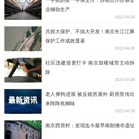
一手抓防疫一手保交付！苏相合作区各企
业铆劲生产
2022-04-29
共抓大保护、不搞大开发！南京长江江豚
保护工作成效显著
2022-04-29
社区违建巡更打卡 南京鼓楼城管主动拆
除
2022-04-29
老人撵狗进屋 被反锁房屋外 厨房里传出
来阵阵焦糊味
2022-04-29
南京西营村：发现迄今最早南朝佛寺遗址