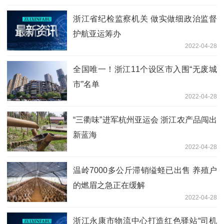
浙江省纪检监察机关 做实做细政治监督
护航亚运筹办
2022-04-28
全国唯一！浙江11个设区市入围“无废城
市”名单
2022-04-28
“三衢味”进军杭州亚运会 浙江农产品闯出
新蓝海
2022-04-28
温岭7000多公斤滞销缢蛏已出售 养殖户
的燃眉之急正在缓解
2022-04-28
浙江永康市物流中心打造红色驿站“司机