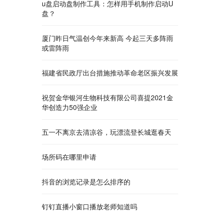
u盘启动盘制作工具：怎样用手机制作启动U
盘？
厦门昨日气温创今年来新高 今起三天多阵雨
或雷阵雨
福建省民政厅出台措施推动革命老区振兴发展
祝贺金华银河生物科技有限公司喜提2021金
华创造力50强企业
五一不离京去清凉谷，玩漂流登长城逛春天
场所码在哪里申请
抖音的浏览记录是怎么排序的
钉钉直播小窗口播放老师知道吗