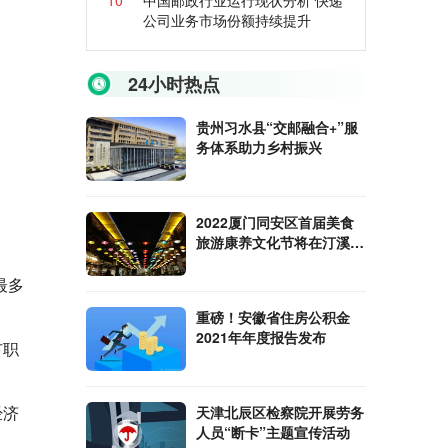
10
中国邮政行业运行现状分析 快递
公司业务市场份额持续提升
24小时热点
贵州习水县“交邮融合+”服
务体系助力乡村振兴
2022厦门同安区首届美食
旅游康养文化节将在汀溪镇
举办
最多
重磅！安徽省住房公积金
2021年年度报告发布
市职
经济
天津北辰区检察院开展劳务
人员“断卡”主题宣传活动