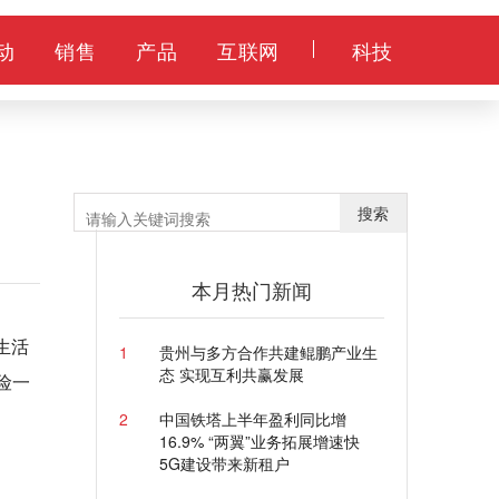
动
销售
产品
互联网
科技
搜索
本月热门新闻
生活
1
贵州与多方合作共建鲲鹏产业生
态 实现互利共赢发展
险一
2
中国铁塔上半年盈利同比增
16.9% “两翼”业务拓展增速快
5G建设带来新租户
。