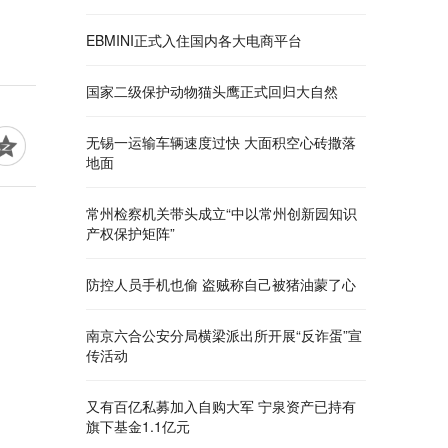
EBMINI正式入住国内各大电商平台
国家二级保护动物猫头鹰正式回归大自然
无锡一运输车辆速度过快 大面积空心砖撒落
地面
常州检察机关带头成立“中以常州创新园知识
产权保护矩阵”
防控人员手机也偷 盗贼称自己被猪油蒙了心
南京六合公安分局横梁派出所开展“反诈蛋”宣
传活动
又有百亿私募加入自购大军 宁泉资产已持有
旗下基金1.1亿元