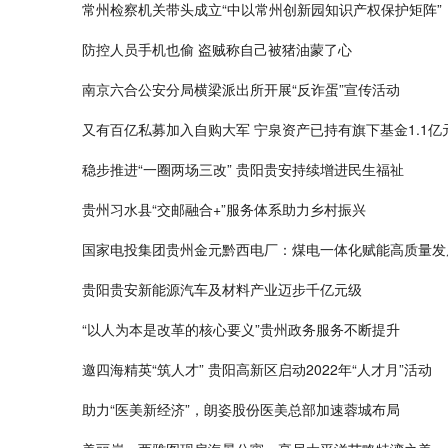
常州检察机关带头成立“中以常州创新园知识产权保护矩阵”
防控人员手机也偷 盗贼称自己被猪油蒙了心
南京六合公安分局横梁派出所开展“反诈蛋”宣传活动
又有百亿私募加入自购大军 宁泉资产已持有旗下基金1.1亿
稳步推进“一圈两场三改” 贵阳贵安持续增进民生福祉
贵州习水县“交邮融合+”服务体系助力乡村振兴
国家电投集团贵州金元黔西电厂：煤电一体化赋能高质量发
贵阳贵安新能源汽车及材料产业迈步千亿元级
“以人为本是改革的核心要义”贵州政务服务不断提升
邀四海精英“筑人才” 贵阳高新区启动2022年“人才月”活动
助力“医美新经济”，朗姿股份医美总部加速蓉城布局