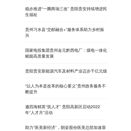
稳步推进“一圈两场三改” 贵阳贵安持续增进民
生福祉
贵州习水县“交邮融合+”服务体系助力乡村振
兴
国家电投集团贵州金元黔西电厂：煤电一体化
赋能高质量发展
贵阳贵安新能源汽车及材料产业迈步千亿元级
“以人为本是改革的核心要义”贵州政务服务不
断提升
邀四海精英“筑人才” 贵阳高新区启动2022
年“人才月”活动
助力“医美新经济”，朗姿股份医美总部加速蓉