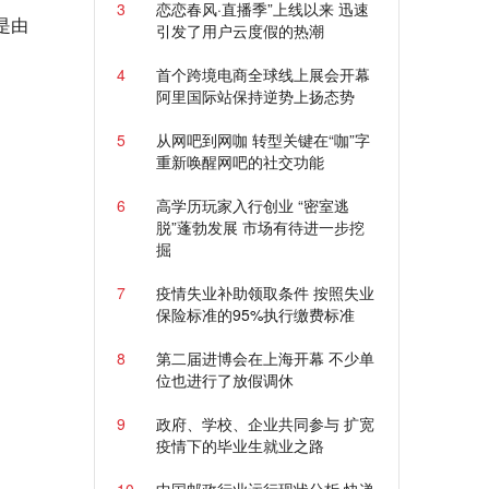
3
恋恋春风·直播季”上线以来 迅速
是由
引发了用户云度假的热潮
4
首个跨境电商全球线上展会开幕
阿里国际站保持逆势上扬态势
5
从网吧到网咖 转型关键在“咖”字
重新唤醒网吧的社交功能
6
高学历玩家入行创业 “密室逃
脱”蓬勃发展 市场有待进一步挖
掘
7
疫情失业补助领取条件 按照失业
保险标准的95%执行缴费标准
8
第二届进博会在上海开幕 不少单
位也进行了放假调休
9
政府、学校、企业共同参与 扩宽
疫情下的毕业生就业之路