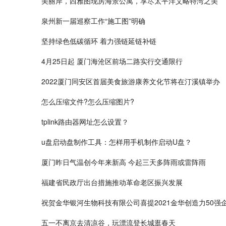
美丽岸，西雅图现房海景公寓，享尽太平洋艾略特湾之美
泉州新一届巡察工作“施工图”明确
坚持绿色低碳循环 着力强链延链补链
4月25日起 厦门海沧区前场二路实行交通限行
2022厦门同安区首届美食旅游康养文化节将在汀溪镇举办
怎么压缩文件?怎么压缩图片?
tplink路由器网址怎么设置？
u盘启动盘制作工具：怎样用手机制作启动U盘？
厦门昨日气温创今年来新高 今起三天多阵雨或雷阵雨
福建省民政厅出台措施推动革命老区振兴发展
祝贺金华银河生物科技有限公司喜提2021金华创造力50强
五一不离京去清凉谷，玩漂流登长城逛春天