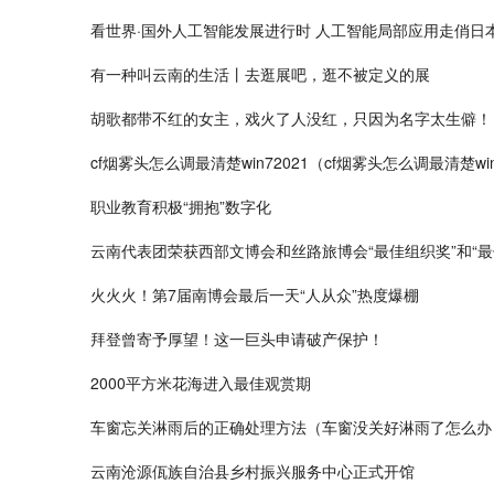
看世界·国外人工智能发展进行时 人工智能局部应用走俏日
有一种叫云南的生活丨去逛展吧，逛不被定义的展
胡歌都带不红的女主，戏火了人没红，只因为名字太生僻！
cf烟雾头怎么调最清楚win72021（cf烟雾头怎么调最清楚wi
职业教育积极“拥抱”数字化
云南代表团荣获西部文博会和丝路旅博会“最佳组织奖”和“最
火火火！第7届南博会最后一天“人从众”热度爆棚
拜登曾寄予厚望！这一巨头申请破产保护！
2000平方米花海进入最佳观赏期
车窗忘关淋雨后的正确处理方法（车窗没关好淋雨了怎么办
云南沧源佤族自治县乡村振兴服务中心正式开馆