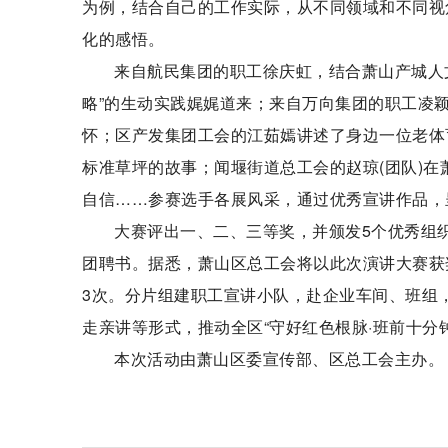
为例，结合自己的工作实际，从不同领域和不同视
化的感悟。
来自航民集团的职工徐庆虹，结合萧山产城人
略”的生动实践娓娓道来；来自万向集团的职工凌
怀；区产发集团工会的江茹嫣讲述了身边一位老体
标准草坪的故事；闻堰街道总工会的赵琼(团队)在
自信……参赛选手各展风采，通过优秀宣讲作品，
大赛评出一、二、三等奖，并颁发5个优秀组织
团聘书。据悉，萧山区总工会将以此次演讲大赛获
3次。分片组建职工宣讲小队，赴企业车间、班组
走亲讲等形式，推动全区“守好红色根脉·班前十分
本次活动由萧山区委宣传部、区总工会主办。
标签：