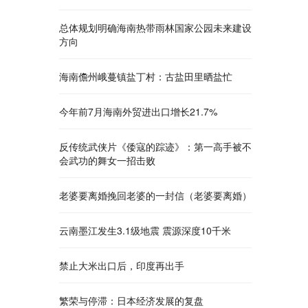
总体规划明确海南热带雨林国家公园未来建设
方向
海南儋州峨蔓镇盐丁村：古盐田里晒盐忙
今年前7月海南外贸进出口增长21.7%
反传统武侠片《倭寇的踪迹》：第一高手被不
会武功的舞女一招击败
老婆要离婚挽回老婆的一封信（老婆要离婚）
云南墨江发生3.1级地震 震源深度10千米
禁止大米出口后，印度再出手
繁荣与停滞：日本经济发展的复盘