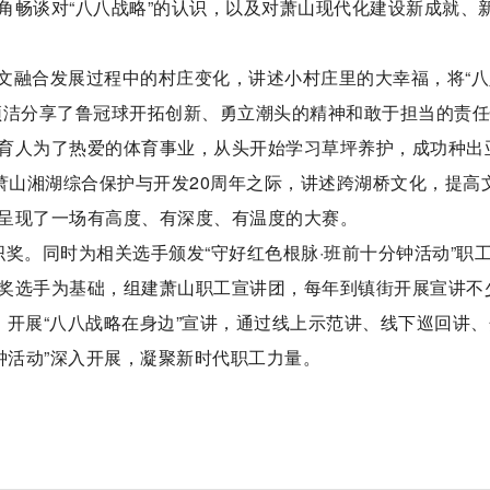
角畅谈对“八八战略”的认识，以及对萧山现代化建设新成就、
文融合发展过程中的村庄变化，讲述小村庄里的大幸福，将“八
颖洁分享了鲁冠球开拓创新、勇立潮头的精神和敢于担当的责
育人为了热爱的体育事业，从头开始学习草坪养护，成功种出
萧山湘湖综合保护与开发20周年之际，讲述跨湖桥文化，提高
呈现了一场有高度、有深度、有温度的大赛。
奖。同时为相关选手颁发“守好红色根脉·班前十分钟活动”职
奖选手为基础，组建萧山职工宣讲团，每年到镇街开展宣讲不
，开展“八八战略在身边”宣讲，通过线上示范讲、线下巡回讲、
钟活动”深入开展，凝聚新时代职工力量。