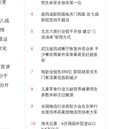
新变
把生命安全放在第一位
4
超四成影院面临关门风险 近七成
影院坚持不裁员
八战
任情
5
北京六类行业暂不开放 建立“三
张清单”管理方式
亚运
文化
6
武汉超四成餐厅恢复外卖业务 不
少餐饮商家外卖单量甚至赶超疫
前
工宣讲
7
电影业损失350亿 影院就算没关
少于
门客流量也急剧减少
分片
8
儿童零食行业欠缺营养健康理念
多数未标注过敏源
9
全国物流行业表彰大会在京举行
全面培养高素质物流劳动者大军
10
海关总署：4月我国外贸进出口