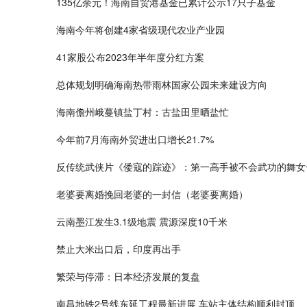
135亿余元！海南自贸港基金已累计公示17只子基金
海南今年将创建4家省级现代农业产业园
41家股公布2023年半年度分红方案
总体规划明确海南热带雨林国家公园未来建设方向
海南儋州峨蔓镇盐丁村：古盐田里晒盐忙
今年前7月海南外贸进出口增长21.7%
反传统武侠片《倭寇的踪迹》：第一高手被不会武功的舞女
老婆要离婚挽回老婆的一封信（老婆要离婚）
云南墨江发生3.1级地震 震源深度10千米
禁止大米出口后，印度再出手
繁荣与停滞：日本经济发展的复盘
南昌地铁2号线东延工程最新进展 车站主体结构顺利封顶