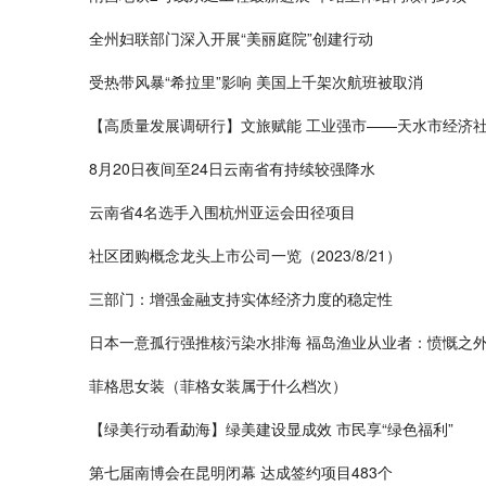
全州妇联部门深入开展“美丽庭院”创建行动
受热带风暴“希拉里”影响 美国上千架次航班被取消
【高质量发展调研行】文旅赋能 工业强市——天水市经济
8月20日夜间至24日云南省有持续较强降水
云南省4名选手入围杭州亚运会田径项目
社区团购概念龙头上市公司一览（2023/8/21）
三部门：增强金融支持实体经济力度的稳定性
日本一意孤行强推核污染水排海 福岛渔业从业者：愤慨之外
菲格思女装（菲格女装属于什么档次）
【绿美行动看勐海】绿美建设显成效 市民享“绿色福利”
第七届南博会在昆明闭幕 达成签约项目483个