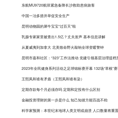
东航MU9720航班紧急备降长沙救助患病旅客
中国一冶多措并举促安全生产
昆明动物园的犀牛宝宝“过百天”啦
乳腺专家家里被查出1.5亿？丈夫发声 基本信息讲解
从夏威夷到加拿大 北美致命野火敲响全球变暖警钟
昆明市嘉和社区：“323”工作法推动 党建引领基层治理提档
2023年全民健身系列活动之足球锦标赛开幕 132场“草根”
王熙凤和谁有矛盾（王熙凤和谁有染）
定期存款每个月必须存吗 定期和定投有什么区别
金融投资理财的第一步是什么 知己知彼方能百战不殆
科学家预测：本世纪末地球人类文明或崩溃 人口数量将重