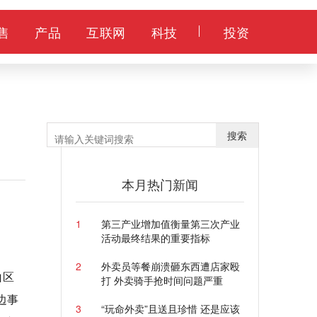
售
产品
互联网
科技
投资
搜索
本月热门新闻
1
第三产业增加值衡量第三次产业
活动最终结果的重要指标
2
外卖员等餐崩溃砸东西遭店家殴
山区
打 外卖骑手抢时间问题严重
边事
3
“玩命外卖”且送且珍惜 还是应该