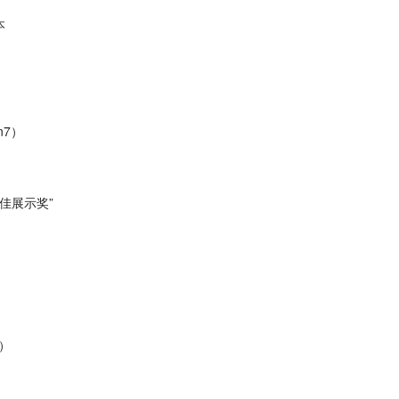
本
n7）
佳展示奖”
）