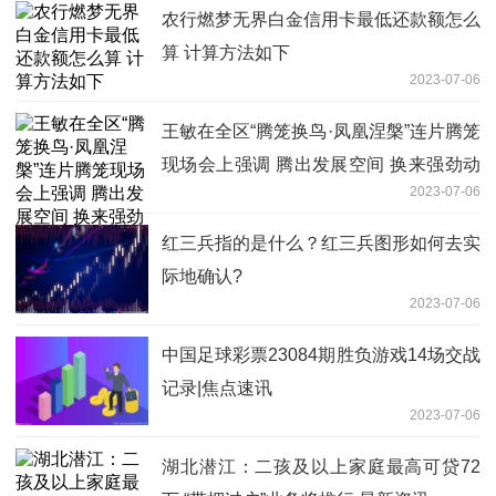
农行燃梦无界白金信用卡最低还款额怎么
算 计算方法如下
2023-07-06
王敏在全区“腾笼换鸟·凤凰涅槃”连片腾笼
现场会上强调 腾出发展空间 换来强劲动
2023-07-06
能 推动“连片腾笼”再发力再突破 快播报
红三兵指的是什么？红三兵图形如何去实
际地确认?
2023-07-06
中国足球彩票23084期胜负游戏14场交战
记录|焦点速讯
2023-07-06
湖北潜江：二孩及以上家庭最高可贷72