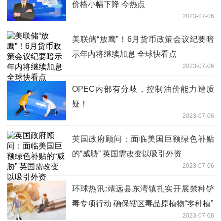
价格小幅下降 今热点
2023-07-06
美联储“放鹰”！6月货币政策会议纪要暗
示年内将继续加息 全球快看点
2023-07-06
OPEC内部有分歧，控制油价能力遭质
疑！
2023-07-06
英国政府顾问：面临美国巨额绿色补贴
的“威胁” 英国需改变以吸引外资
2023-07-06
环球热讯:靖远县东湾镇扎实开展禁种铲
毒专项行动 确保辖区毒品原植物“零种植”
2023-07-06