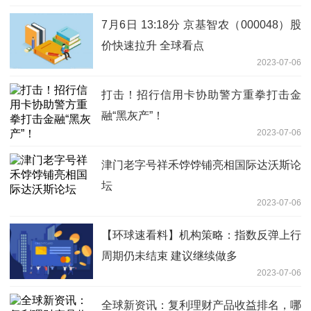
7月6日 13:18分 京基智农（000048）股
价快速拉升 全球看点
2023-07-06
打击！招行信用卡协助警方重拳打击金
融“黑灰产”！
2023-07-06
津门老字号祥禾饽饽铺亮相国际达沃斯论
坛
2023-07-06
【环球速看料】机构策略：指数反弹上行
周期仍未结束 建议继续做多
2023-07-06
全球新资讯：复利理财产品收益排名，哪