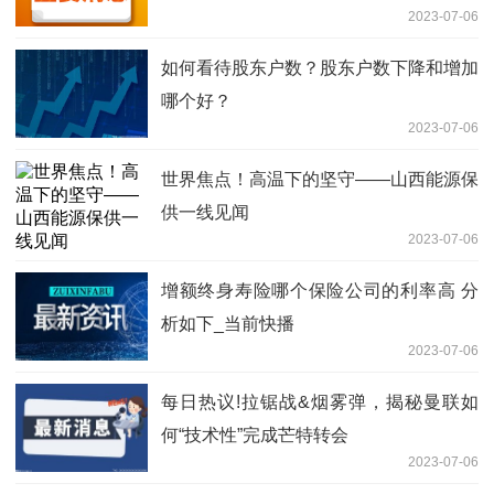
2023-07-06
如何看待股东户数？股东户数下降和增加
哪个好？
2023-07-06
世界焦点！高温下的坚守——山西能源保
供一线见闻
2023-07-06
增额终身寿险哪个保险公司的利率高 分
析如下_当前快播
2023-07-06
每日热议!拉锯战&烟雾弹，揭秘曼联如
何“技术性”完成芒特转会
2023-07-06