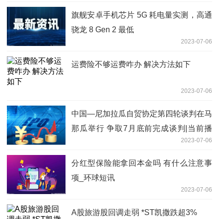
旗舰安卓手机芯片 5G 耗电量实测，高通
骁龙 8 Gen 2 最低
2023-07-06
运费险不够运费咋办 解决方法如下
2023-07-06
中国—尼加拉瓜自贸协定第四轮谈判在马
那瓜举行 争取7月底前完成谈判|当前播
2023-07-06
报
分红型保险能拿回本金吗 有什么注意事
项_环球短讯
2023-07-06
A股旅游股回调走弱 *ST凯撒跌超3%