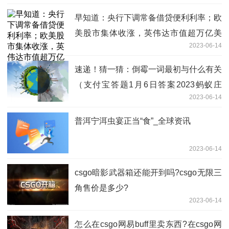
早知道：央行下调常备借贷便利利率；欧
美股市集体收涨，英伟达市值超万亿美
2023-06-14
元|环球即时
速递！猜一猜：倒霉一词最初与什么有关
（支付宝答题1月6日答案2023蚂蚁庄
2023-06-14
园）
普洱宁洱虫宴正当“食”_全球资讯
2023-06-14
csgo暗影武器箱还能开到吗?csgo无限三
角售价是多少?
2023-06-14
怎么在csgo网易buff里卖东西?在csgo网