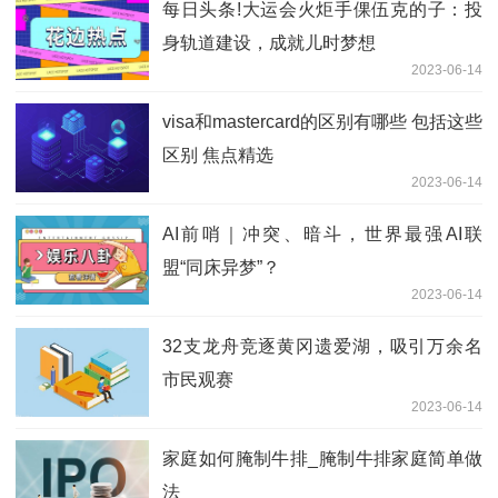
每日头条!大运会火炬手倮伍克的子：投
身轨道建设，成就儿时梦想
2023-06-14
visa和mastercard的区别有哪些 包括这些
区别 焦点精选
2023-06-14
AI前哨｜冲突、暗斗，世界最强AI联
盟“同床异梦”？
2023-06-14
32支龙舟竞逐黄冈遗爱湖，吸引万余名
市民观赛
2023-06-14
家庭如何腌制牛排_腌制牛排家庭简单做
法