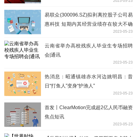
2023-05-23
易联众(300096.SZ)拟剥离控股子公司易
惠科技 短期内其经营业绩存在较大不确
2023-05-23
定性
云南省举办高校残疾人毕业生专场招聘
会|通讯
2023-05-23
热消息：昭通镇雄赤水河边姚明昌：昔
日“打鱼人”变身“护渔人”
2023-05-23
首发丨ClearMotion完成超2亿人民币融资
焦点短讯
2023-05-23