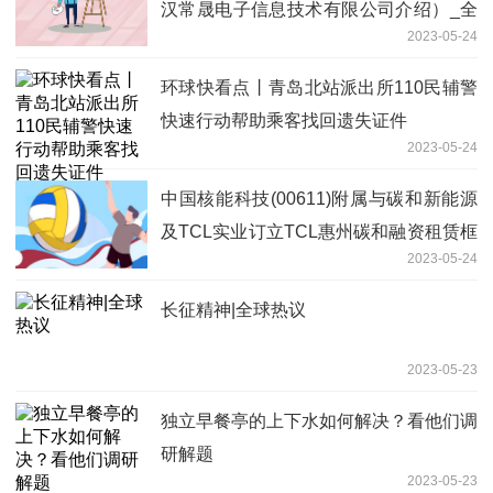
汉常晟电子信息技术有限公司介绍）_全
2023-05-24
球消息
环球快看点丨青岛北站派出所110民辅警
快速行动帮助乘客找回遗失证件
2023-05-24
中国核能科技(00611)附属与碳和新能源
及TCL实业订立TCL惠州碳和融资租赁框
2023-05-24
架协议-全球播资讯
长征精神|全球热议
2023-05-23
独立早餐亭的上下水如何解决？看他们调
研解题
2023-05-23