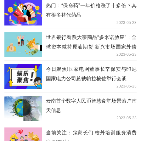
热门：“保命药”一年价格涨了十多倍？其
有很多替代药品
2023-05-23
世界银行看跌大宗商品“多米诺效应”：全
球资本减持原油期货 新兴市场国家外债
2023-05-23
兑付压力再升温|今日看点
今日聚焦!国家电网董事长辛保安与印尼
国家电力公司总裁帕拉梭佐举行会谈
2023-05-23
云南首个数字人民币智慧食堂场景落户南
天信息
2023-05-23
当前关注：@家长们 校外培训服务消费