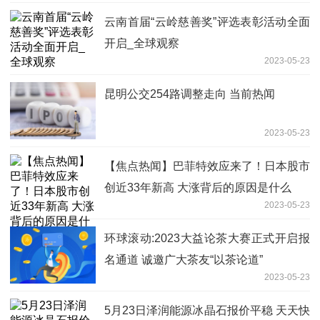
云南首届“云岭慈善奖”评选表彰活动全面
开启_全球观察
2023-05-23
昆明公交254路调整走向 当前热闻
2023-05-23
【焦点热闻】巴菲特效应来了！日本股市
创近33年新高 大涨背后的原因是什么
2023-05-23
环球滚动:2023大益论茶大赛正式开启报
名通道 诚邀广大茶友“以茶论道”
2023-05-23
5月23日泽润能源冰晶石报价平稳 天天快