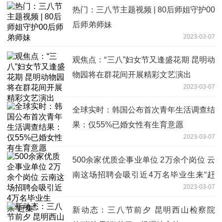
热门：三八节主题视频 | 80后师姐守护00
后师弟师妹
2023-03-07
观焦点：“三八”妇女节又逢盛花期 昆明动
物园将在群花间开展精彩文艺演出
2023-03-07
全球实时：韩国公布首次青年生活调查结
果：仅55%已婚女性有生育意愿
2023-03-07
500余家优质企事业单位 2万余个岗位 云
南这场招聘会吸引近4万名毕业生来“赶
2023-03-07
集”
新动态：三八节前夕 昆明西山检察院