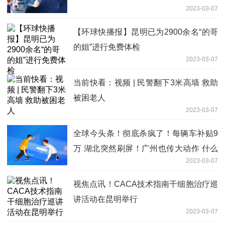
2023-03-07
【环球快播报】昆明已为2900余名“的哥
的姐”进行免费体检
2023-03-07
当前快看：视频 | 民警翻下3米高墙 救助
被困老人
2023-03-07
全球今头条！彻底杀疯了！每辆车补贴9
万 湖北突然刷屏！广州也传大动作 什么
2023-03-07
信号？美股遭遇危险警告 暴跌25%？
视焦点讯！CACA技术指南干细胞治疗巡
讲活动在昆明举行
2023-03-07