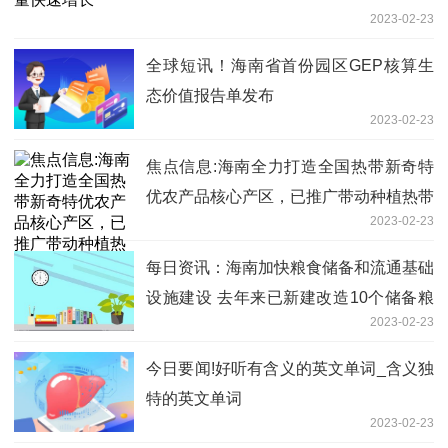
2023-02-23
全球短讯！海南省首份园区GEP核算生
态价值报告单发布
2023-02-23
焦点信息:海南全力打造全国热带新奇特
优农产品核心产区，已推广带动种植热带
2023-02-23
优异果蔬30余万亩
每日资讯：海南加快粮食储备和流通基础
设施建设 去年来已新建改造10个储备粮
2023-02-23
库
今日要闻!好听有含义的英文单词_含义独
特的英文单词
2023-02-23