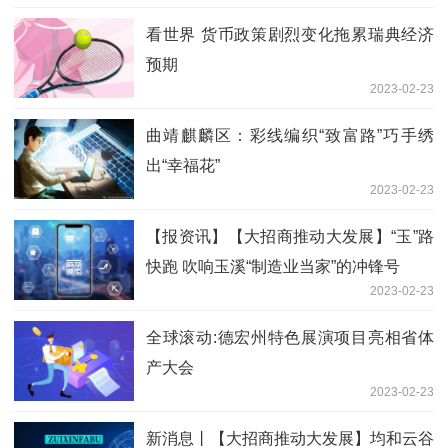
看世界 货币政策剧烈变化拖累瑞典经济
预期
2023-02-23
曲靖麒麟区：彩线编织“致富路”巧手绣
出“幸福花”
2023-02-23
【报资讯】【大招商推动大发展】“玉”路
快跑 吹响玉溪“制造业当家”的冲锋号
2023-02-23
全球滚动:德宏州特色展演项目亮相省体
产大会
2023-02-23
新消息丨【大招商推动大发展】均和云谷